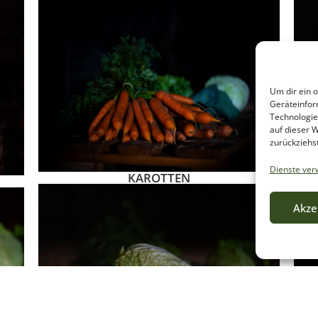
Um dir ein 
Geräteinfor
Technologie
auf dieser W
zurückziehs
Dienste ver
KAROTTEN
Akze