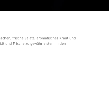
schen, frische Salate, aromatisches Kraut und
tät und Frische zu gewährleisten. In den