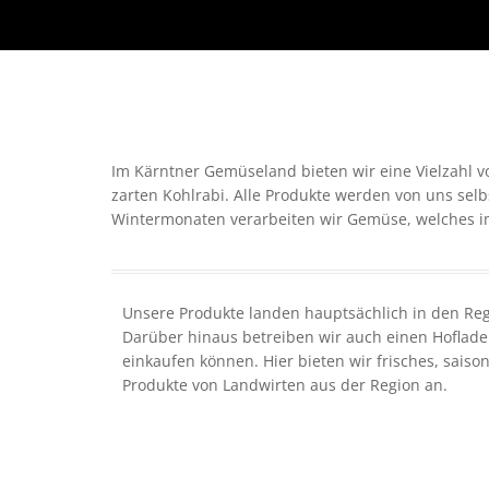
Im Kärntner Gemüseland bieten wir eine Vielzahl v
zarten Kohlrabi. Alle Produkte werden von uns selb
Wintermonaten verarbeiten wir Gemüse, welches im
Unsere Produkte landen hauptsächlich in den Reg
Darüber hinaus betreiben wir auch einen Hoflade
einkaufen können. Hier bieten wir frisches, sais
Produkte von Landwirten aus der Region an.